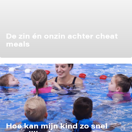
De zin én onzin achter cheat
meals
Hoe kan mijn kind zo snel