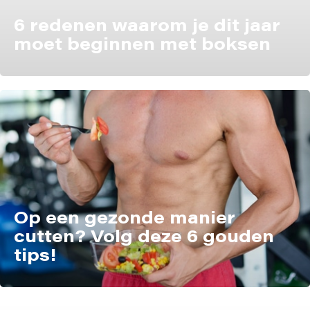
6 redenen waarom je dit jaar
moet beginnen met boksen
Op een gezonde manier
cutten? Volg deze 6 gouden
tips!