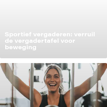
Sportief vergaderen: verruil
de vergadertafel voor
beweging