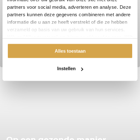
partners voor social media, adverteren en analyse. Deze
partners kunnen deze gegevens combineren met andere
informatie die u aan ze heeft verstrekt of die ze hebben
verzameld op basis van uw gebruik van hun services.
Klik op "Alles toestaan" om hiermee akkoord te gaan. Wilt
Niet aankomen tijdens je
u liever geen cookies, klik dan op "instellen". Op onze
Alles toestaan
privacypagina
kunt u meer lezen over onze cookies.
vakantie? Volg mijn 7 tips!
Instellen