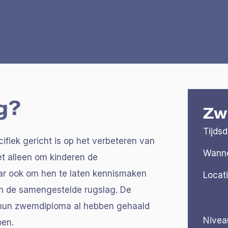
g?
Zw
Tijds
fiek gericht is op het verbeteren van
Wann
t alleen om kinderen de
ar ook om hen te laten kennismaken
Locat
en de samengestelde rugslag. De
ie hun zwemdiploma al hebben gehaald
Nivea
oen.