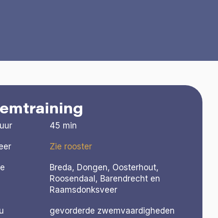
emtraining
duur
45 min
eer
Zie rooster
ie
Breda, Dongen, Oosterhout,
Roosendaal, Barendrecht en
Raamsdonksveer
u
gevorderde zwemvaardigheden