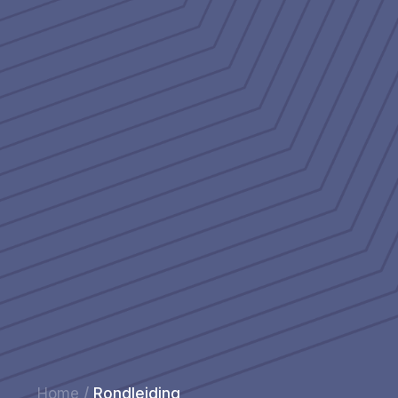
Home
/
Rondleiding