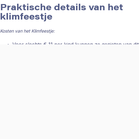
Praktische details van het
klimfeestje
Kosten van het Klimfeestje:
Voor slechts € 11 per kind kunnen ze genieten van dit
unieke klimavontuur. Er geldt een minimumbedrag
van € 110,20 voor groepen van 10 personen.
Eten en Drinken:
Na al dat klimmen en avontuur krijgen de kinderen
natuurlijk honger. Gelukkig hebben we verschillende
menu’s om uit te kiezen:
Het poffertjesmenu met ranja en een ijsje voor €5,50
per persoon.
Het hotdogmenu (inclusief 2 broodjes) met ranja en