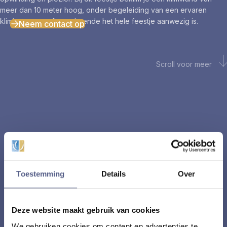
meer dan 10 meter hoog, onder begeleiding van een ervaren
kliminstructeur die gedurende het hele feestje aanwezig is.
Neem contact op
Scroll voor meer
Toestemming
Details
Over
Deze website maakt gebruik van cookies
We gebruiken cookies om content en advertenties te