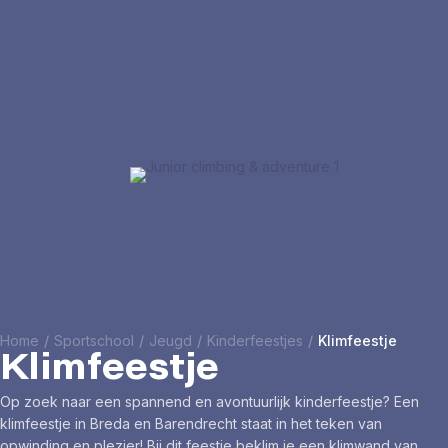
Home
/
Sportschool
/
Jeugd
/
Kinderfeestjes
/
Klimfeestje
Klimfeestje
Op zoek naar een spannend en avontuurlijk kinderfeestje? Een
klimfeestje in Breda en Barendrecht staat in het teken van
opwinding en plezier! Bij dit feestje beklim je een klimwand van