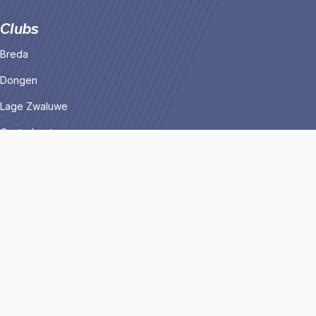
Clubs
Breda
Dongen
Lage Zwaluwe
Oosterhout
Raamsdonksveer
Someren
Tilburg
Roosendaal
Barendrecht
Horst