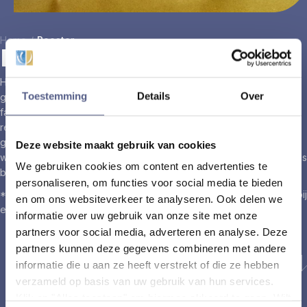
Home
/
Rooster
Rooster
Hier vind je ons rooster met alle groepslessen. Klik op de
Toestemming
Details
Over
gewenste dag en locatie om de actuele tijden te zien. Als je je
favoriete activiteit hebt gevonden, hoef je alleen maar te
reserveren in de Arendse health club app om je plek te
garanderen. We raden aan om je lessen van tevoren te boeken,
Deze website maakt gebruik van cookies
want sommige populaire klassen vullen snel. Of kom een keer langs
We gebruiken cookies om content en advertenties te
bij onze sportschool om mee te doen met een gratis proefles!
personaliseren, om functies voor social media te bieden
*Hot Yoga en Reformer Pilates lessen zijn uitsluitend inbegrepen bij
en om ons websiteverkeer te analyseren. Ook delen we
een premium membership.
Klik hier voor een gratis proefles
informatie over uw gebruik van onze site met onze
partners voor social media, adverteren en analyse. Deze
partners kunnen deze gegevens combineren met andere
informatie die u aan ze heeft verstrekt of die ze hebben
Scroll voor meer
verzameld op basis van uw gebruik van hun services.
Klik op "Alles toestaan" om hiermee akkoord te gaan. Wilt