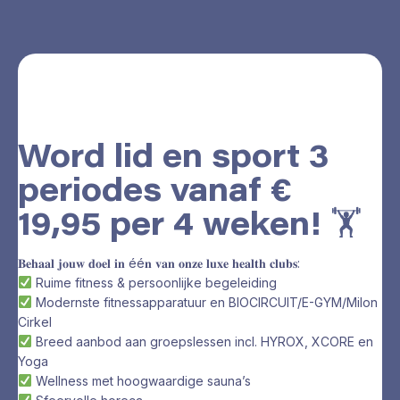
Word lid en sport 3
periodes vanaf €
19,95 per 4 weken! 🏋
𝐁𝐞𝐡𝐚𝐚𝐥 𝐣𝐨𝐮𝐰 𝐝𝐨𝐞𝐥 𝐢𝐧 éé𝐧 𝐯𝐚𝐧 𝐨𝐧𝐳𝐞 𝐥𝐮𝐱𝐞 𝐡𝐞𝐚𝐥𝐭𝐡 𝐜𝐥𝐮𝐛𝐬:
Ruime fitness & persoonlijke begeleiding
Modernste fitnessapparatuur en BIOCIRCUIT/E-GYM/Milon
Cirkel
Breed aanbod aan groepslessen incl. HYROX, XCORE en
Yoga
Wellness met hoogwaardige sauna’s