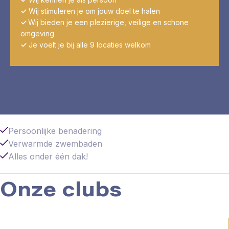
✓
Wij stimuleren je om jouw doel te halen
✓
Wij bieden je een plezierige, veilige en schone
omgeving
✓
Je voelt je bij alle 9 locaties welkom
Persoonlijke benadering
Verwarmde zwembaden
Alles onder één dak!
Onze clubs