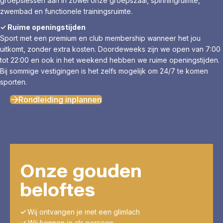
groepslessen aan in zowel onze groepszaal, spinningruimte,
zwembad en functionele trainingsruimte.
✓ Ruime openingstijden
Sport met een premium en club membership wanneer het jou
uitkomt, zonder extra kosten. Doordeweeks zijn we open van 7:00
tot 22:00 en ook in het weekend hebben we ruime openingstijden.
Bij sommige vestigingen is het zelfs mogelijk om 24/7 te komen
sporten.
Rondleiding inplannen
Onze gouden
beloftes
✓
Wij ontvangen je met een glimlach
✓
Wij kennen je als persoon