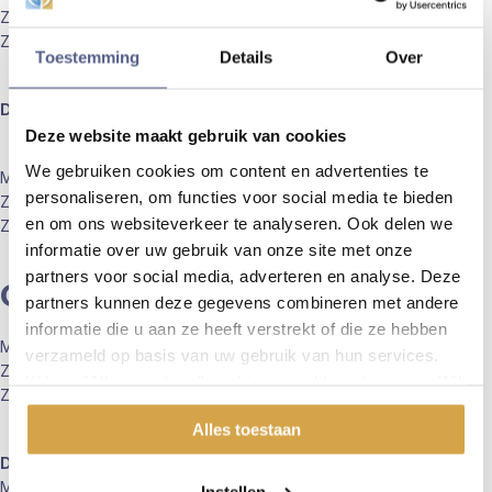
Zaterdag: 08:00 – 16:00 uur
Zondag: 08:00 – 14:00 uur
Toestemming
Details
Over
Daluren
Deze website maakt gebruik van cookies
We gebruiken cookies om content en advertenties te
Maandag t/m vrijdag van 08:00 tot 19:00 uur
personaliseren, om functies voor social media te bieden
Zaterdag van 08:00 tot 16:00 uur
en om ons websiteverkeer te analyseren. Ook delen we
Zondag van 12:00 tot 14:00 uur
informatie over uw gebruik van onze site met onze
partners voor social media, adverteren en analyse. Deze
Oosterhout
partners kunnen deze gegevens combineren met andere
informatie die u aan ze heeft verstrekt of die ze hebben
Maandag t/m vrijdag: 0
8:00 tot 23:00
uur
verzameld op basis van uw gebruik van hun services.
Zaterdag: 0
8:00 tot 16:00
uur
Klik op "Alles toestaan" om hiermee akkoord te gaan. Wilt
Zondag: 08:00 – 14:00 uur
u liever geen cookies, klik dan op "instellen". Op onze
Alles toestaan
privacypagina
kunt u meer lezen over onze cookies.
Daluren
Maandag t/m vrijdag van 08:00 tot 19:00 uur
Instellen