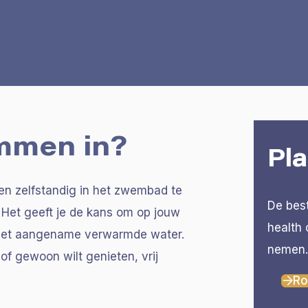
emmen in?
Pla
n zelfstandig in het zwembad te
De bes
Het geeft je de kans om op jouw
health 
 het aangename verwarmde water.
nemen
f gewoon wilt genieten, vrij
Ro