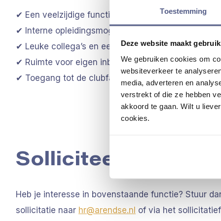
Toestemming
✔ Een veelzijdige functie in een sportieve en geze
✔ Interne opleidingsmogelijkheden
Deze website maakt gebruik
✔ Leuke collega’s en een team dat altijd voor elkaar
We gebruiken cookies om cont
✔ Ruimte voor eigen inbreng en ontwikkeling
websiteverkeer te analyseren
✔ Toegang tot de clubfaciliteiten – sporten hoort erb
media, adverteren en analys
verstrekt of die ze hebben v
akkoord te gaan. Wilt u lieve
cookies.
Solliciteer direct!
Heb je interesse in bovenstaande functie? Stuur da
sollicitatie naar
hr@arendse.nl
of via het sollicitatie