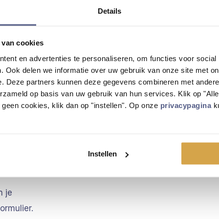
Details
llige omgeving
 van cookies
 klaarstaat
ent en advertenties te personaliseren, om functies voor social
. Ook delen we informatie over uw gebruik van onze site met on
ij!
e. Deze partners kunnen deze gegevens combineren met andere i
erzameld op basis van uw gebruik van hun services. Klik op "Al
r geen cookies, klik dan op "instellen". Op onze
privacypagina
ku
Instellen
n je
formulier.
Voor-