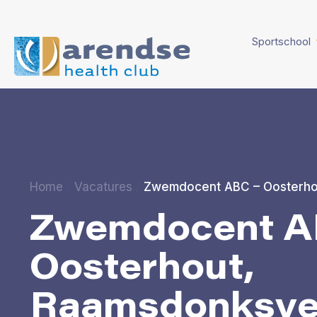
Sportschool
Home
/
Vacatures
/
Zwemdocent ABC – Oosterho
Zwemdocent A
Oosterhout,
Raamsdonksvee