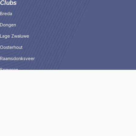
Clubs
Breda
Dongen
Lage Zwaluwe
Oosterhout
Raamsdonksveer
Someren
Tilburg
Roosendaal
Barendrecht
Horst
Arendse health club